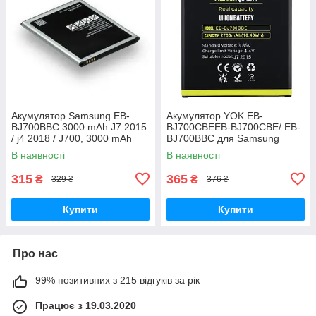
Акумулятор Samsung EB-
Акумулятор YOK EB-
BJ700BBC 3000 mAh J7 2015
BJ700CBEEB-BJ700CBE/ EB-
/ j4 2018 / J700, 3000 mAh
BJ700BBC для Samsung
Original PRC
J700/ J700H/ J700F/ J701/ J7
В наявності
В наявності
(2015)/ J4 (2018)/ J400
Original PRC
315
365
₴
₴
329 ₴
376 ₴
Купити
Купити
Про нас
99% позитивних з 215 відгуків за рік
Працює з 19.03.2020