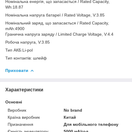
Номінальна енергія, що запасається / Rated Capacity,
Wh:18.87
Номінальна напруга батареї / Rated Voltage, V:3.85
Номінальний заряд, що запасається / Rated Capacity,
mAh:4900
Гранична напруга заряду / Limited Charge Voltage, V:4.4
Робоча напруга, V:3.85
Тип АКБ:Li-pol
Тип контактів: шлейф
Приховати
Характеристики
Основні
Виробник
No brand
Країна виробник
Китай
Призначення
Для мобільного телефону
Ємність акумулятору
5000 мА/год