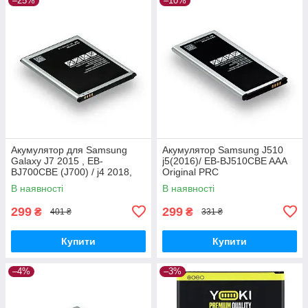
–25%
–10%
Акумулятор для Samsung
Акумулятор Samsung J510
Galaxy J7 2015 , EB-
j5(2016)/ EB-BJ510CBE AAA
BJ700CBE (J700) / j4 2018,
Original PRC
3000 mAh Original PRC
В наявності
В наявності
299
299
₴
₴
401 ₴
331 ₴
Купити
Купити
–4%
–3%