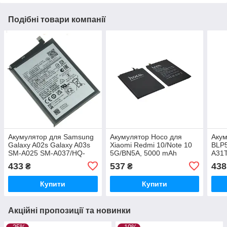
Подібні товари компанії
Акумулятор для Samsung
Акумулятор Hoco для
Акум
Galaxy A02s Galaxy A03s
Xiaomi Redmi 10/Note 10
BLP5
SM-A025 SM-A037/HQ-
5G/BN5A, 5000 mAh
A31T
50SD/HQ-50S (5000 mAh)
Original PRC
Orig
433
537
438
₴
₴
Original PRC
Купити
Купити
Акційні пропозиції та новинки