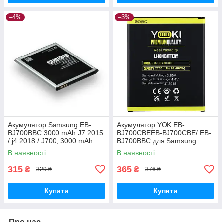
–4%
–3%
Акумулятор Samsung EB-
Акумулятор YOK EB-
BJ700BBC 3000 mAh J7 2015
BJ700CBEEB-BJ700CBE/ EB-
/ j4 2018 / J700, 3000 mAh
BJ700BBC для Samsung
Original PRC
J700/ J700H/ J700F/ J701/ J7
В наявності
В наявності
(2015)/ J4 (2018)/ J400
Original PRC
315
365
₴
₴
329 ₴
376 ₴
Купити
Купити
Про нас