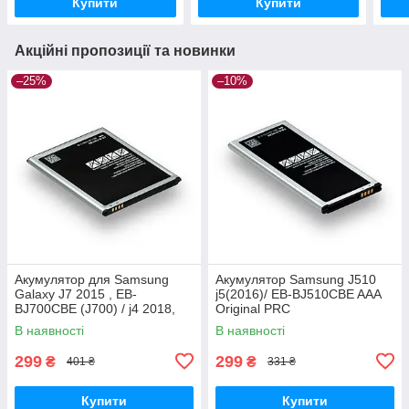
Купити
Купити
Акційні пропозиції та новинки
–25%
–10%
Акумулятор для Samsung
Акумулятор Samsung J510
Galaxy J7 2015 , EB-
j5(2016)/ EB-BJ510CBE AAA
BJ700CBE (J700) / j4 2018,
Original PRC
3000 mAh Original PRC
В наявності
В наявності
299
299
₴
₴
401 ₴
331 ₴
Купити
Купити