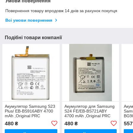
Умови повернення
Повернення товару впродовж 14 днів за рахунок покупця
Всі умови повернення
Подібні товари компанії
Акумулятор Samsung S23
Акумулятор для Samsung
Акум
Plus/ EB-BS916ABY 4700
S24 FE/EB-BS721ABY
Sams
mAh ,Original PRC
4700 mAh ,Original PRC
BG9
Orig
480
480
557
₴
₴