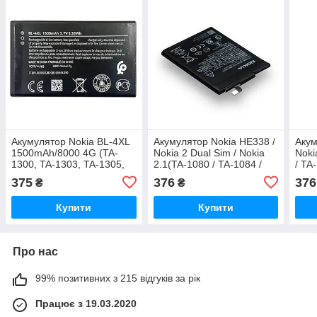
Акумулятор Nokia BL-4XL
Акумулятор Nokia HE338 /
Акум
1500mAh/8000 4G (TA-
Nokia 2 Dual Sim / Nokia
Noki
1300, TA-1303, TA-1305,
2.1(TA-1080 / TA-1084 /
/ TA
TA-1311), Nokia 6300 4G
TA-1092 / TA1029), 4000
Orig
375
376
376
₴
₴
(TA-1286, TA-1287, TA-
mAh Original PRC
1291, TA-1294)
Купити
Купити
Про нас
99% позитивних з 215 відгуків за рік
Працює з 19.03.2020