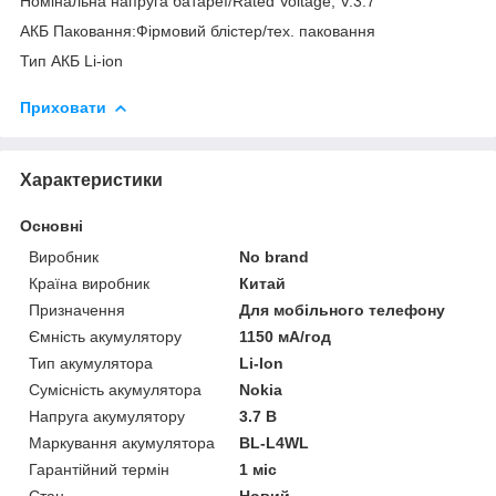
Номінальна напруга батареї/Rated Voltage, V:3.7
АКБ Паковання:Фірмовий блістер/тех. паковання
Тип АКБ Li-ion
Приховати
Характеристики
Основні
Виробник
No brand
Країна виробник
Китай
Призначення
Для мобільного телефону
Ємність акумулятору
1150 мА/год
Тип акумулятора
Li-Ion
Сумісність акумулятора
Nokia
Напруга акумулятору
3.7 В
Маркування акумулятора
BL-L4WL
Гарантійний термін
1 міс
Стан
Новий