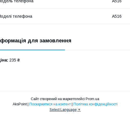
Модель телефона
A516
оделі телефона
A516
нформація для замовлення
іна:
235 ₴
Сайт створений на маркетплейсі
Prom.ua
AksPoint |
Поскаржитися на контент
|
Політика конфіденційності
Select Language
▼