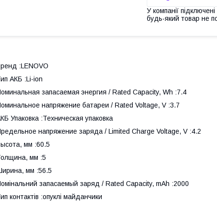
У компанії підключені
будь-який товар не п
Бренд :LENOVO
ип АКБ :Li-ion
оминальная запасаемая энергия / Rated Capacity, Wh :7.4
оминальное напряжение батареи / Rated Voltage, V :3.7
КБ Упаковка :Техническая упаковка
редельное напряжение заряда / Limited Charge Voltage, V :4.2
ысота, мм :60.5
олщина, мм :5
ирина, мм :56.5
омінальний запасаемый заряд / Rated Capacity, mAh :2000
ип контактів :опуклі майданчики