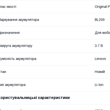
лас якості
Original 
аркування акумулятора
BL209
ризначення
Для мобі
апруга акумулятору
3.7 В
умісність акумулятора
Lenovo
Стан
Новий
ип акумулятора
Li-Ion
Користувальницькі характеристики