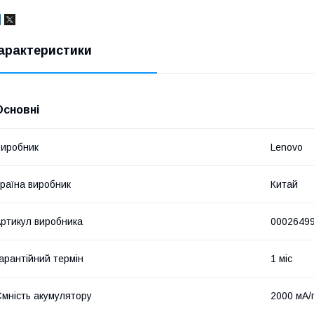
арактеристики
Основні
иробник
Lenovo
раїна виробник
Китай
ртикул виробника
0002649
арантійний термін
1 міс
мність акумулятору
2000 мА/