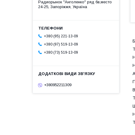
Радиорынок "Анголенко" ряд 6в,место
24-25, Запоріжжя, Україна
+380 (95) 221-13-09
+380 (97) 519-13-09
Т
+380 (73) 519-13-09
Н
Н
А
П
+380952211309
В
Т
Ш
Н
Т