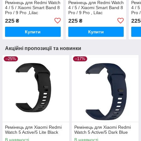
Ремінець для Redmi Watch
Ремінець для Redmi Watch
Ремі
4 / 5 / Xiaomi Smart Band 8
4 / 5 / Xiaomi Smart Band 8
4 / 
Pro / 9 Pro ,Lilac
Pro / 9 Pro , Lilac
Pro 
225
225
225
₴
₴
Купити
Купити
Акційні пропозиції та новинки
–25%
–17%
Ремінець для Xiaomi Redmi
Ремінець для Xiaomi Redmi
Watch 5 Active/5 Lite Black
Watch 5 Active/5 Dark Blue
В наявності
В наявності