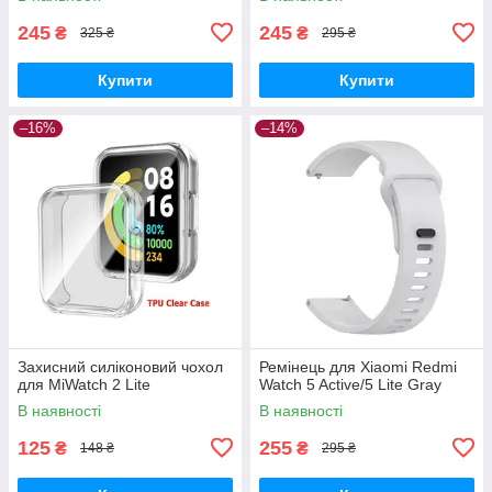
245
245
₴
₴
325 ₴
295 ₴
Купити
Купити
–16%
–14%
Захисний силіконовий чохол
Ремінець для Xiaomi Redmi
для MiWatch 2 Lite
Watch 5 Active/5 Lite Gray
В наявності
В наявності
125
255
₴
₴
148 ₴
295 ₴