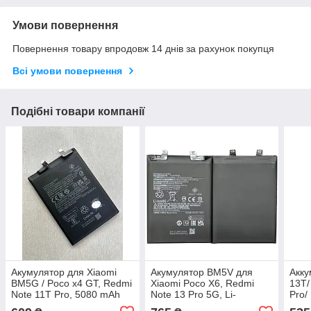
Умови повернення
Повернення товару впродовж 14 днів за рахунок покупця
Всі умови повернення
Подібні товари компанії
Акумулятор для Xiaomi
Акумулятор BM5V для
Акку
BM5G / Poco x4 GT, Redmi
Xiaomi Poco X6, Redmi
13T/
Note 11T Pro, 5080 mAh
Note 13 Pro 5G, Li-
Pro/
Original PRC
Polymer, 3,91 B, 5100 мАг,
(BM