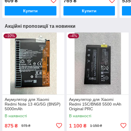
609
765
535
₴
₴
Original PRC
Купити
Купити
Акційні пропозиції та новинки
–10%
–4%
Акумулятор для Xiaomi
Акумулятор для Xiaomi
Redmi Note 13 4G/5G (BN5P)
Redmi 15C/BN68 5500 mAh
5000mAh
Original PRC
В наявності
В наявності
875
1 100
₴
₴
975 ₴
1 150 ₴