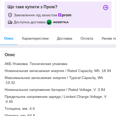
Що таке купити з Пром?
Замовлення під захистом
Доступна доставка
Опис
Характеристики
Доставка
Оплата
Умови п
Опис
АКБ Упаковка :Техническая упаковка
Номинальная запасаемая энергия / Rated Capacity, Wh :18.94
Максимальная запасаемая энергия / Typical Capacity, Wh
:19.32
Номинальное напряжение батареи / Rated Voltage, V :3.84
Предельное напряжение заряда / Limited Charge Voltage, V
:4.45
Толщина, мм :4.4
Ширина, мм :64.8