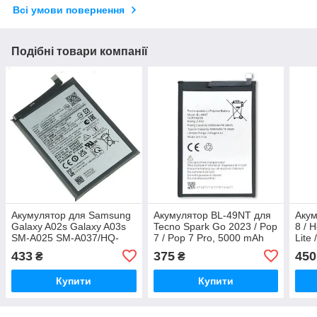
Всі умови повернення
Подібні товари компанії
Акумулятор для Samsung
Акумулятор BL-49NT для
Акум
Galaxy A02s Galaxy A03s
Tecno Spark Go 2023 / Pop
8 / 
SM-A025 SM-A037/HQ-
7 / Pop 7 Pro, 5000 mAh
Lite 
50SD/HQ-50S (5000 mAh)
Original PRC
49FX
433
375
450
₴
₴
Original PRC
Купити
Купити