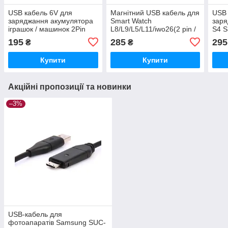
USB кабель 6V для
Магнітний USB кабель для
USB 
заряджання акумулятора
Smart Watch
заря
іграшок / машинок 2Pin
L8/L9/L5/L11/iwo26(2 pin /
S4 S
4 mm) 1A 60см Чорний
Blac
195
285
295
₴
₴
Купити
Купити
Акційні пропозиції та новинки
–3%
USB-кабель для
фотоапаратів Samsung SUC-