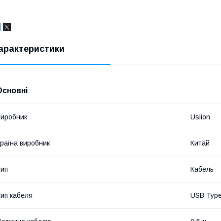
арактеристики
Основні
иробник
Uslion
раїна виробник
Китай
ип
Кабель
ип кабеля
USB Typ