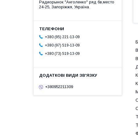
Радиорынок "Анголенко" ряд 6в,место
24-25, Запоріжжя, Україна
+380 (95) 221-13-09
Б
+380 (97) 519-13-09
В
+380 (73) 519-13-09
В
Д
К
К
+380952211309
М
О
С
Т
Т
Ф