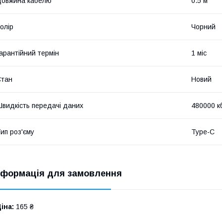
овжина кабелю
0.5 м
олір
Чорний
арантійний термін
1 міс
Стан
Новий
видкість передачі даних
480000 кб
ип роз'єму
Type-C
нформація для замовлення
іна:
165 ₴