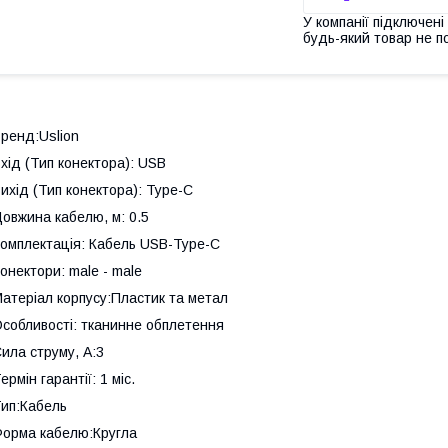
У компанії підключені
будь-який товар не п
ренд:Uslion
хід (Тип конектора): USB
ихід (Тип конектора): Type-C
овжина кабелю, м: 0.5
омплектація: Кабель USB-Type-C
онектори: male - male
атеріал корпусу:Пластик та метал
собливості: тканинне обплетення
ила струму, А:3
ермін гарантії: 1 міс.
ип:Кабель
орма кабелю:Кругла