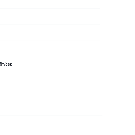
іт/сек