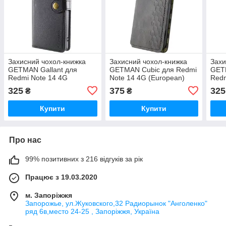
Захисний чохол-книжка
Захисний чохол-книжка
Захи
GETMAN Gallant для
GETMAN Cubic для Redmi
GETM
Redmi Note 14 4G
Note 14 4G (European)
Redm
(European) Чорний
Сірий
(Eur
325
375
325
₴
₴
Купити
Купити
Про нас
99% позитивних з 216 відгуків за рік
Працює з 19.03.2020
м. Запоріжжя
Запорожье, ул.Жуковского,32 Радиорынок "Анголенко"
ряд 6в,место 24-25 , Запоріжжя, Україна