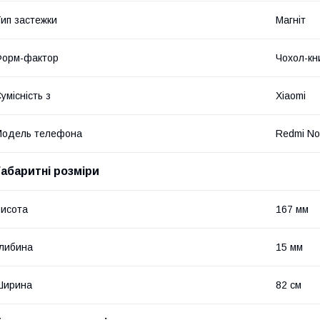
ип застежки
Магніт
Форм-фактор
Чохол-кн
умісність з
Xiaomi
Модель телефона
Redmi No
Габаритні розміри
исота
167 мм
либина
15 мм
Ширина
82 см