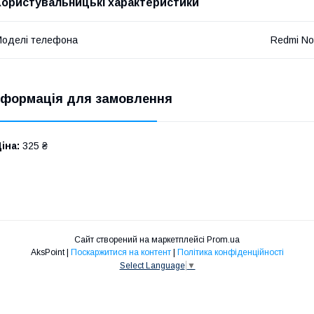
Користувальницькі характеристики
оделі телефона
Redmi No
нформація для замовлення
іна:
325 ₴
Сайт створений на маркетплейсі
Prom.ua
AksPoint |
Поскаржитися на контент
|
Політика конфіденційності
Select Language
▼