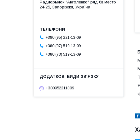
Радиорынок "Анголенко" ряд 6в,место
24-25, Запоріжжя, Україна
+380 (95) 221-13-09
+380 (97) 519-13-09
Б
+380 (73) 519-13-09
М
М
Т
У
+380952211309
Ф
Х