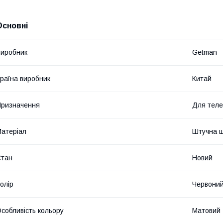
Основні
иробник
Getman
раїна виробник
Китай
ризначення
Для тел
атеріал
Штучна ш
Стан
Новий
олір
Червони
собливість кольору
Матовий