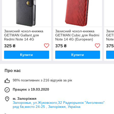
Захисний чохол-книжка
Захисний чохол-книжка
Захи
GETMAN Gallant для
GETMAN Cubic для Redmi
GET
Redmi Note 14 4G
Note 14 4G (European)
Note
(European) Чорний
Червоний
Сіри
325
375
375
₴
₴
Купити
Купити
Про нас
98% позитивних з 216 відгуків за рік
Працює з 19.03.2020
м. Запоріжжя
Запорожье, ул.Жуковского,32 Радиорынок "Анголенко"
ряд 6в,место 24-25 , Запоріжжя, Україна