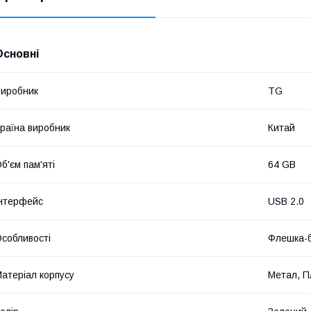
Основні
иробник
TG
раїна виробник
Китай
б'єм пам'яті
64 GB
нтерфейс
USB 2.0
собливості
Флешка-б
атеріал корпусу
Метал, П