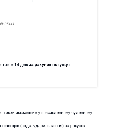
од:
35441
ротягом 14 днів
за рахунок покупця
ття трохи яскравішим у повсякденному буденному
 факторів (вода, удари, падіння) за рахунок