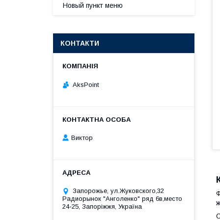
Новый пункт меню
КОНТАКТИ
AksPoint
Виктор
Запорожье, ул.Жуковского,32
Ф
Радиорынок "Анголенко" ряд 6в,место
ж
24-25, Запоріжжя, Україна
О