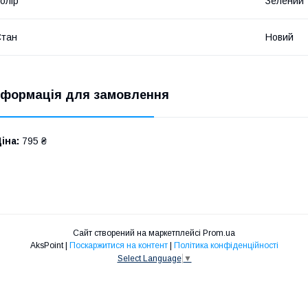
олір
Зелений
Стан
Новий
нформація для замовлення
іна:
795 ₴
Сайт створений на маркетплейсі
Prom.ua
AksPoint |
Поскаржитися на контент
|
Політика конфіденційності
Select Language
▼