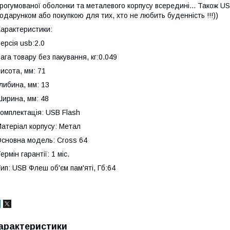
рогумованої оболонки та металевого корпусу всередині... Також US
одарунком або покупкою для тих, хто не любить буденність !!!))
арактеристики:
ерсія usb:2.0
ага товару без пакування, кг:0.049
исота, мм: 71
либина, мм: 13
ирина, мм: 48
омплектація: USB Flash
атеріал корпусу: Метал
сновна модель: Cross 64
ермін гарантії: 1 міс.
ип: USB Флеш об'єм пам'яті, Гб:64
арактеристики