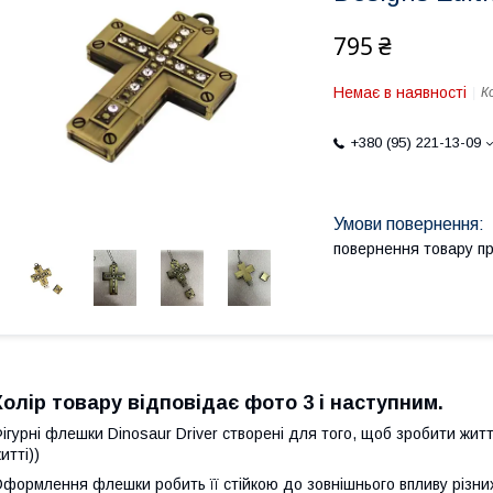
795 ₴
Немає в наявності
К
+380 (95) 221-13-09
повернення товару п
Колір товару відповідає фото 3 і наступним.
ігурні флешки Dinosaur Driver створені для того, щоб зробити жи
итті))
формлення флешки робить її стійкою до зовнішнього впливу різних