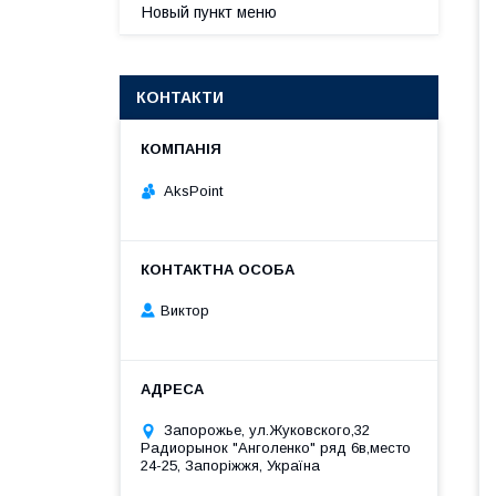
Новый пункт меню
КОНТАКТИ
AksPoint
Виктор
Запорожье, ул.Жуковского,32
Радиорынок "Анголенко" ряд 6в,место
24-25, Запоріжжя, Україна