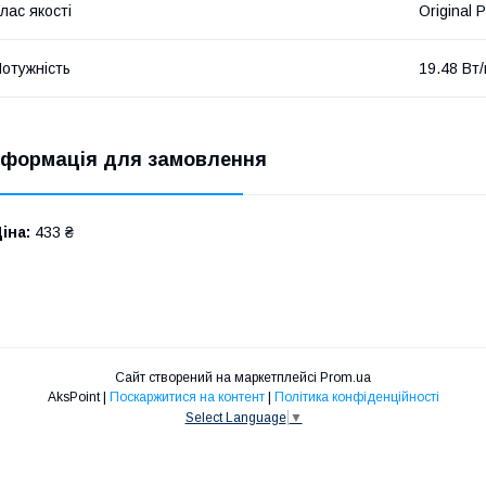
лас якості
Original 
отужність
19.48 Вт
нформація для замовлення
іна:
433 ₴
Сайт створений на маркетплейсі
Prom.ua
AksPoint |
Поскаржитися на контент
|
Політика конфіденційності
Select Language
▼