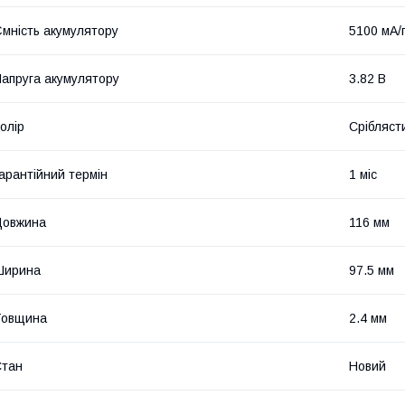
мність акумулятору
5100 мА/
апруга акумулятору
3.82 В
олір
Срібляст
арантійний термін
1 міс
Довжина
116 мм
Ширина
97.5 мм
Товщина
2.4 мм
Стан
Новий