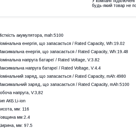
У компанії підключені
будь-який товар не п
істкість акумулятора, mah:5100
омінальна енергія, що запасається / Rated Capacity, Wh:19.02
аксимальна енергія, що запасається / Rated Capacity, Wh:19.48
омінальна напруга батареї / Rated Voltage, V:3.82
аксимальна напруга батареї / Rated Voltage, V:4.4
омінальний заряд, що запасається / Rated Capacity, mAh:4980
аксимальний заряд, що запасається / Rated Capacity, mAh:5100
обоча напруга, V:3,82
ип АКБ:Li-ion
исота, мм: 116
овщина мм:2.4
ирина, мм: 97.5