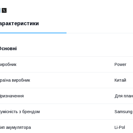
арактеристики
Основні
иробник
Power
раїна виробник
Китай
ризначення
Для пла
умісність з брендом
Samsung
ип акумулятора
Li-Pol