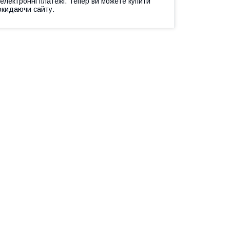
 електронні платежі. Тепер ви можете купити
окидаючи сайту.