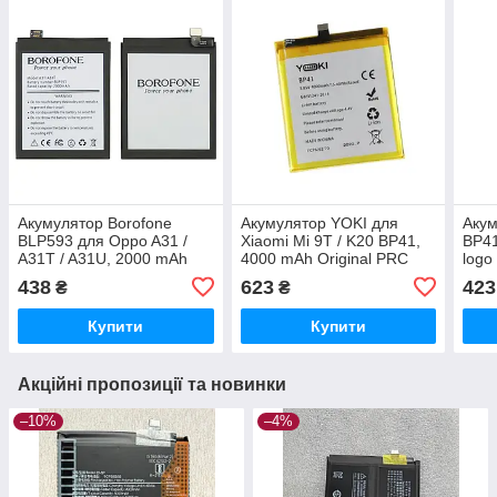
Акумулятор Borofone
Акумулятор YOKI для
Акум
BLP593 для Oppo A31 /
Xiaomi Mi 9T / K20 BP41,
BP41
A31T / A31U, 2000 mAh
4000 mAh Original PRC
logo
Original PRC
438
623
423
₴
₴
Купити
Купити
Акційні пропозиції та новинки
–10%
–4%