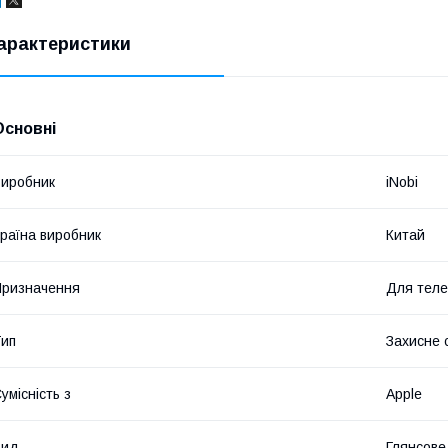
арактеристики
Основні
иробник
iNobi
раїна виробник
Китай
ризначення
Для тел
ип
Захисне 
умісність з
Apple
Вид
Глянсове