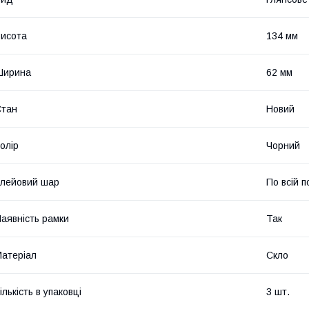
исота
134 мм
Ширина
62 мм
Стан
Новий
олір
Чорний
лейовий шар
По всій п
аявність рамки
Так
атеріал
Скло
ількість в упаковці
3 шт.