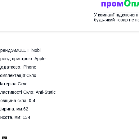
У компанії підключені
будь-який товар не п
ренд:AMULET iNobi
ренд пристрою: Apple
одатково: iPhone
омплектація:Скло
атеріал:Скло
ластивості Скло: Anti-Static
овщина скла: 0,4
ирина, мм:62
исота, мм: 134