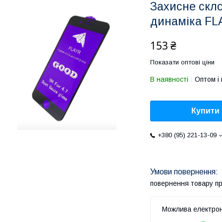
Захисне скло
динаміка FLA
153 ₴
Показати оптові ціни
В наявності
Оптом і 
Купити
+380 (95) 221-13-09
повернення товару п