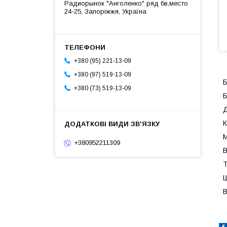
Радиорынок "Анголенко" ряд 6в,место
24-25, Запоріжжя, Україна
+380 (95) 221-13-09
+380 (97) 519-13-09
Б
+380 (73) 519-13-09
Б
Д
К
М
+380952211309
В
Т
Ш
В