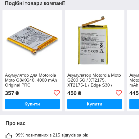
Подібні товари компанії
Акумулятор для Motorola
Акумулятор Motorola Moto
Акум
Moto G8/KG40, 4000 mAh
G200 5G / XT2175,
Moto
Original PRC
XT2175-1 / Edge S30 /
mAh
Edge 2021 (MB50) 5000
357
450
445
₴
₴
mAh
Купити
Купити
Про нас
99% позитивних з 215 відгуків за рік