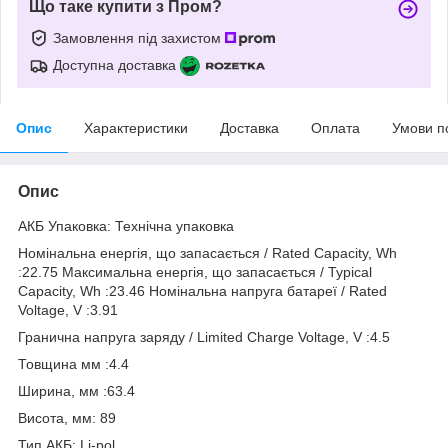
Що таке купити з Пром?
Замовлення під захистом
Доступна доставка
Опис
Характеристики
Доставка
Оплата
Умови п
Опис
АКБ Упаковка: Технічна упаковка
Номінальна енергія, що запасається / Rated Capacity, Wh
:22.75 Максимальна енергія, що запасається / Typical
Capacity, Wh :23.46 Номінальна напруга батареї / Rated
Voltage, V :3.91
Гранична напруга заряду / Limited Charge Voltage, V :4.5
Товщина мм :4.4
Ширина, мм :63.4
Висота, мм: 89
Тип АКБ: Li-pol