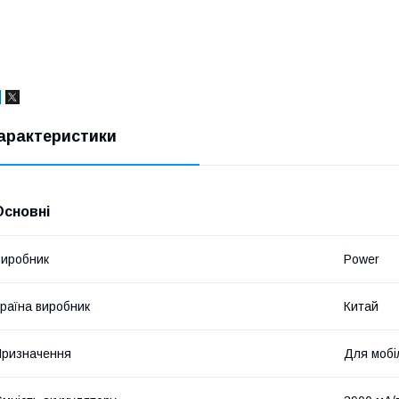
арактеристики
Основні
иробник
Power
раїна виробник
Китай
ризначення
Для мобі