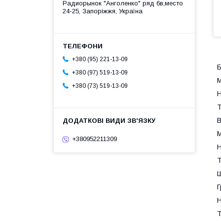
Радиорынок "Анголенко" ряд 6в,место
24-25, Запоріжжя, Україна
+380 (95) 221-13-09
Б
+380 (97) 519-13-09
М
+380 (73) 519-13-09
Н
Т
В
М
+380952211309
Н
Т
Ш
Г
Н
Т