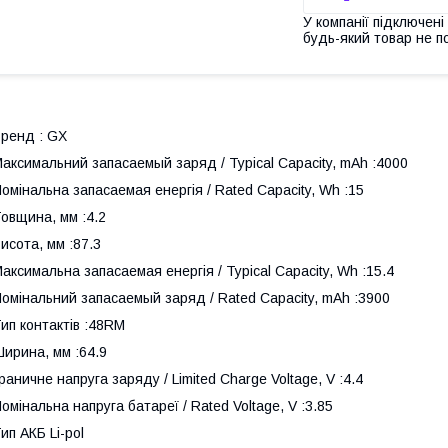
У компанії підключені
будь-який товар не п
ренд : GX
аксимальний запасаемый заряд / Typical Capacity, mAh :4000
омінальна запасаемая енергія / Rated Capacity, Wh :15
овщина, мм :4.2
исота, мм :87.3
аксимальна запасаемая енергія / Typical Capacity, Wh :15.4
омінальний запасаемый заряд / Rated Capacity, mAh :3900
ип контактів :48RM
ирина, мм :64.9
раничне напруга заряду / Limited Charge Voltage, V :4.4
омінальна напруга батареї / Rated Voltage, V :3.85
ип АКБ Li-pol