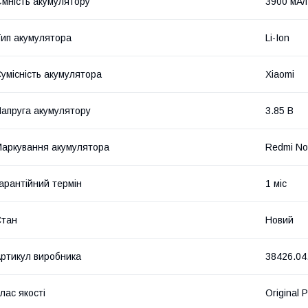
мність акумулятору
3900 мА/
ип акумулятора
Li-Ion
умісність акумулятора
Xiaomi
апруга акумулятору
3.85 В
аркування акумулятора
Redmi No
арантійний термін
1 міс
Стан
Новий
ртикул виробника
38426.04
лас якості
Original 