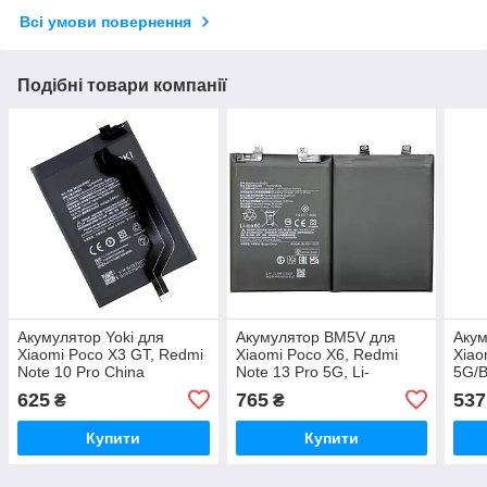
Всі умови повернення
Подібні товари компанії
Акумулятор Yoki для
Акумулятор BM5V для
Акум
Xiaomi Poco X3 GT, Redmi
Xiaomi Poco X6, Redmi
Xiao
Note 10 Pro Сhina
Note 13 Pro 5G, Li-
5G/
5G/BM57, 5000 mAh
Polymer, 3,91 B, 5100 мАг,
Orig
625
765
537
₴
₴
Original PRC
Original PRC
Купити
Купити