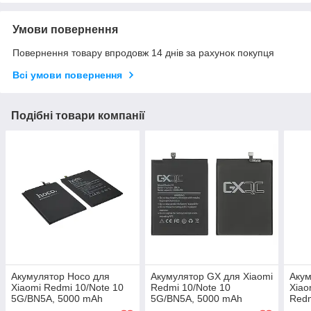
Умови повернення
Повернення товару впродовж 14 днів за рахунок покупця
Всі умови повернення
Подібні товари компанії
Акумулятор Hoco для
Акумулятор GX для Xiaomi
Акум
Xiaomi Redmi 10/Note 10
Redmi 10/Note 10
Xiao
5G/BN5A, 5000 mAh
5G/BN5A, 5000 mAh
Redm
Original PRC
Original PRC
Orig