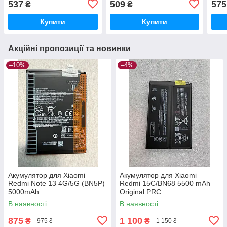
537
509
575
₴
₴
Купити
Купити
Акційні пропозиції та новинки
–10%
–4%
Акумулятор для Xiaomi
Акумулятор для Xiaomi
Redmi Note 13 4G/5G (BN5P)
Redmi 15C/BN68 5500 mAh
5000mAh
Original PRC
В наявності
В наявності
875
1 100
₴
₴
975 ₴
1 150 ₴