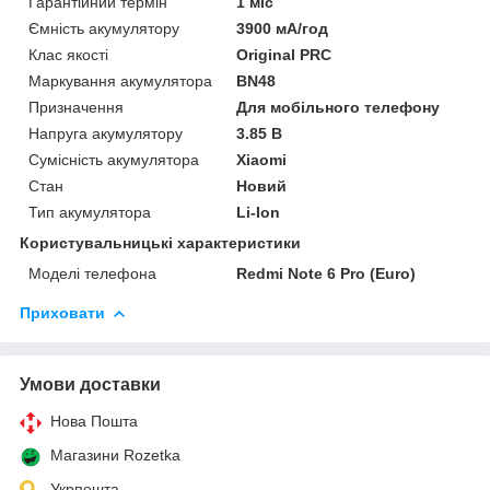
Гарантійний термін
1 міс
Ємність акумулятору
3900 мА/год
Клас якості
Original PRC
Маркування акумулятора
BN48
Призначення
Для мобільного телефону
Напруга акумулятору
3.85 В
Сумісність акумулятора
Xiaomi
Стан
Новий
Тип акумулятора
Li-Ion
Користувальницькі характеристики
Моделі телефона
Redmi Note 6 Pro (Euro)
Приховати
Умови доставки
Нова Пошта
Магазини Rozetka
Укрпошта