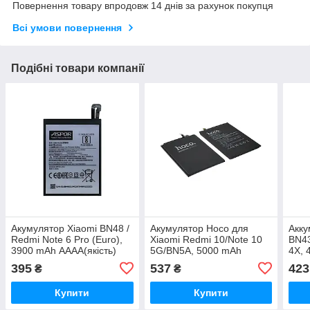
Повернення товару впродовж 14 днів за рахунок покупця
Всі умови повернення
Подібні товари компанії
Акумулятор Xiaomi BN48 /
Акумулятор Hoco для
Акку
Redmi Note 6 Pro (Euro),
Xiaomi Redmi 10/Note 10
BN43
3900 mAh АААА(якість)
5G/BN5A, 5000 mAh
4X, 
Original PRC
Original PRC
logo
395
537
423
₴
₴
Купити
Купити