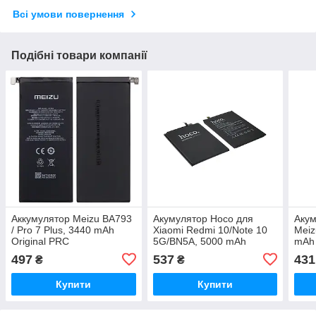
Всі умови повернення
Подібні товари компанії
Аккумулятор Meizu BA793
Акумулятор Hoco для
Аку
/ Pro 7 Plus, 3440 mAh
Xiaomi Redmi 10/Note 10
Meiz
Original PRC
5G/BN5A, 5000 mAh
mAh 
Original PRC
497
537
431
₴
₴
Купити
Купити