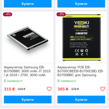
Купити
Купити
–4%
–3%
Акумулятор Samsung EB-
Акумулятор YOK EB-
BJ700BBC 3000 mAh J7 2015
BJ700CBEEB-BJ700CBE/ EB-
/ j4 2018 / J700, 3000 mAh
BJ700BBC для Samsung
Original PRC
J700/ J700H/ J700F/ J701/ J7
В наявності
В наявності
(2015)/ J4 (2018)/ J400
Original PRC
315
365
₴
₴
329 ₴
376 ₴
Купити
Купити