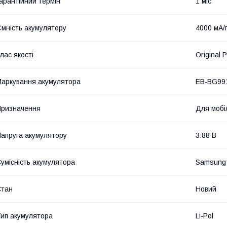
арантійний термін
1 міс
мність акумулятору
4000 мА/
лас якості
Original 
аркування акумулятора
EB-BG99
ризначення
Для мобі
апруга акумулятору
3.88 В
умісність акумулятора
Samsung
Стан
Новий
ип акумулятора
Li-Pol