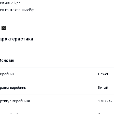
ип АКБ:Li-pol
ип контактів: шлейф
арактеристики
Основні
иробник
Power
раїна виробник
Китай
ртикул виробника
2707242