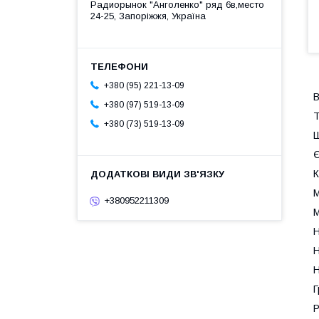
Радиорынок "Анголенко" ряд 6в,место
24-25, Запоріжжя, Україна
+380 (95) 221-13-09
В
+380 (97) 519-13-09
Т
+380 (73) 519-13-09
Ш
Є
К
М
+380952211309
М
Н
Н
Н
Г
Р