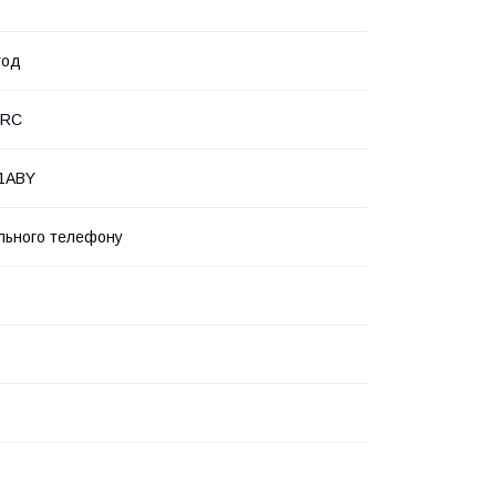
год
PRC
1ABY
льного телефону