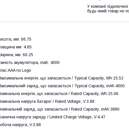
У компанії підключені
будь-який товар не п
исота, мм: 66.75
овщина мм: 4.65
ирина, мм: 60.25
мність акумулятора, mah: 4000
лас:AAA no Logo
аксимальна енергія, що запасається / Typical Capacity, Wh:15.52
аксимальний заряд, що запасається / Typical Capacity, mAh:4000
омінальна енергія, що запасається / Rated Capacity, Wh:15.06
омінальна напруга батареї / Rated Voltage, V:3.88
омінальний заряд, що запасається / Rated Capacity, mAh:3880
ранична напруга заряду / Limited Charge Voltage, V:4.47
обоча напруга, V:3.88