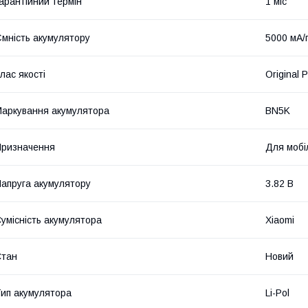
арантійний термін
1 міс
мність акумулятору
5000 мА/
лас якості
Original 
аркування акумулятора
BN5K
ризначення
Для мобі
апруга акумулятору
3.82 В
умісність акумулятора
Xiaomi
Стан
Новий
ип акумулятора
Li-Pol