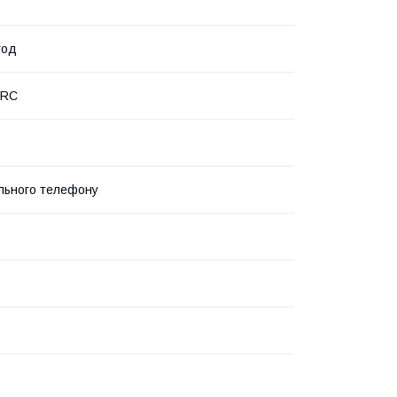
год
PRC
льного телефону