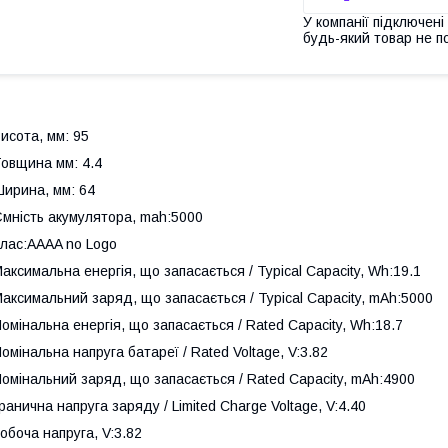
У компанії підключені
будь-який товар не п
исота, мм: 95
овщина мм: 4.4
ирина, мм: 64
мність акумулятора, mah:5000
лас:AAAA no Logo
аксимальна енергія, що запасається / Typical Capacity, Wh:19.1
аксимальний заряд, що запасається / Typical Capacity, mAh:5000
омінальна енергія, що запасається / Rated Capacity, Wh:18.7
омінальна напруга батареї / Rated Voltage, V:3.82
омінальний заряд, що запасається / Rated Capacity, mAh:4900
ранична напруга заряду / Limited Charge Voltage, V:4.40
обоча напруга, V:3.82