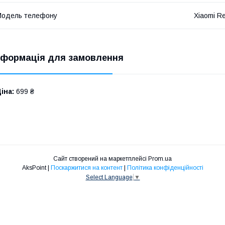
Модель телефону
Xiaomi R
нформація для замовлення
іна:
699 ₴
Сайт створений на маркетплейсі
Prom.ua
AksPoint |
Поскаржитися на контент
|
Політика конфіденційності
Select Language
▼