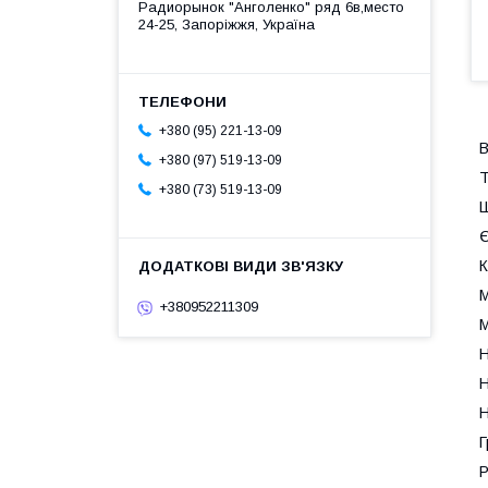
Радиорынок "Анголенко" ряд 6в,место
24-25, Запоріжжя, Україна
+380 (95) 221-13-09
В
+380 (97) 519-13-09
Т
+380 (73) 519-13-09
Ш
Є
К
М
+380952211309
М
Н
Н
Н
Г
Р