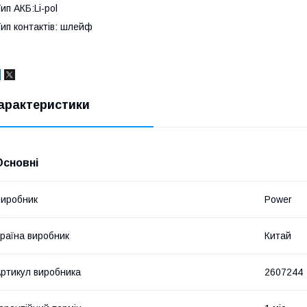
ип АКБ:Li-pol
ип контактів: шлейф
арактеристики
Основні
иробник
Power
раїна виробник
Китай
ртикул виробника
2607244