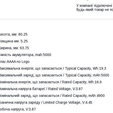
У компанії підключені
будь-який товар не п
исота, мм: 80.25
овщина мм: 5.25
ирина, мм: 63.75
мність акумулятора, mah:5000
лас:AAAA no Logo
аксимальна енергія, що запасається / Typical Capacity, Wh:19.3
аксимальний заряд, що запасається / Typical Capacity, mAh:5000
омінальна енергія, що запасається / Rated Capacity, Wh:18.9
омінальна напруга батареї / Rated Voltage, V:3.87
омінальний заряд, що запасається / Rated Capacity, mAh:4900
ранична напруга заряду / Limited Charge Voltage, V:4.45
обоча напруга, V:3.87