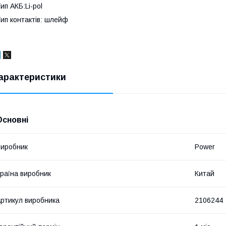
ип АКБ:Li-pol
ип контактів: шлейф
арактеристики
Основні
иробник
Power
раїна виробник
Китай
ртикул виробника
2106244