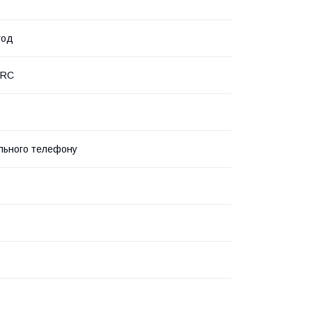
год
PRC
льного телефону