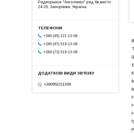
Радиорынок "Анголенко" ряд 6в,место
24-25, Запоріжжя, Україна
+380 (95) 221-13-09
В
+380 (97) 519-13-09
Т
+380 (73) 519-13-09
Ш
Є
К
М
+380952211309
М
Н
Н
Н
Г
Р