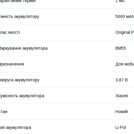
арантійний термін
1 міс
мність акумулятору
5000 мА/
лас якості
Original 
аркування акумулятора
BM55
ризначення
Для мобі
апруга акумулятору
3.87 В
умісність акумулятора
Xiaomi
Стан
Новий
ип акумулятора
Li-Pol