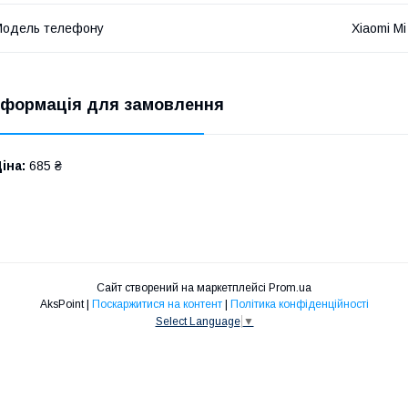
Модель телефону
Xiaomi Mi
нформація для замовлення
іна:
685 ₴
Сайт створений на маркетплейсі
Prom.ua
AksPoint |
Поскаржитися на контент
|
Політика конфіденційності
Select Language
▼