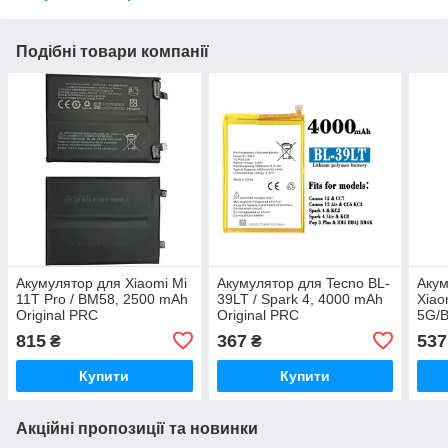
Подібні товари компанії
Акумулятор для Xiaomi Mi
Акумулятор для Tecno BL-
Акум
11T Pro / BM58, 2500 mAh
39LT / Spark 4, 4000 mAh
Xiao
Original PRC
Original PRC
5G/
Orig
815
367
537
₴
₴
Купити
Купити
Акційні пропозиції та новинки