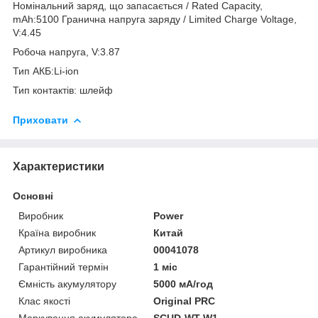
Номінальний заряд, що запасається / Rated Capacity,
mAh:5100 Гранична напруга заряду / Limited Charge Voltage,
V:4.45
Робоча напруга, V:3.87
Тип АКБ:Li-ion
Тип контактів: шлейф
Приховати
Характеристики
Основні
Виробник
Power
Країна виробник
Китай
Артикул виробника
00041078
Гарантійний термін
1 міс
Ємність акумулятору
5000 мА/год
Клас якості
Original PRC
Маркування акумулятора
SCUD-WT-W1