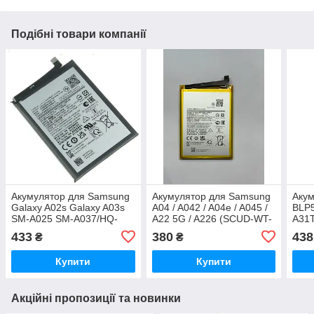
Подібні товари компанії
Акумулятор для Samsung
Акумулятор для Samsung
Акум
Galaxy A02s Galaxy A03s
A04 / A042 / A04e / A045 /
BLP5
SM-A025 SM-A037/HQ-
A22 5G / A226 (SCUD-WT-
A31T
50SD/HQ-50S (5000 mAh)
W1 / WT-S-W1) 5000mAh
Orig
433
380
438
₴
₴
Original PRC
Купити
Купити
Акційні пропозиції та новинки