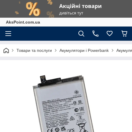
AksPoint.com.ua
Товари та послуги
Акумулятори і Powerbank
Акумуля