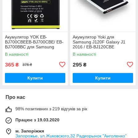
Акумулятор YOK EB-
Акумулятор Yoki для
BJ700CBEEB-BJ700CBE/ EB-
Samsung J120F Galaxy J1
BJ700BBC для Samsung
2016 / EB-BJ120CBE
J700/ J700H/ J700F/ J701/ J7
В наявності
В наявності
(2015)/ J4 (2018)/ J400
Original PRC
365
295
₴
₴
376 ₴
Купити
Купити
Про нас
98% позитивних з 219 відгуків за рік
Працює з 19.03.2020
м. Запоріжжя
Запорожье, ул.Жуковского,32 Радиорынок "Анголенко"