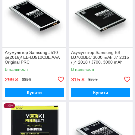
Акумулятор Samsung J510
Акумулятор Samsung EB-
j5(2016)/ EB-BJ510CBE AAA
BJ700BBC 3000 mAh J7 2015
Original PRC
/ j4 2018 / J700, 3000 mAh
Original PRC
В наявності
В наявності
299
315
₴
₴
331 ₴
329 ₴
Купити
Купити
–3%