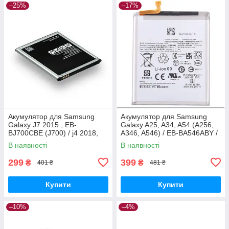
–25%
–17%
Акумулятор для Samsung
Акумулятор для Samsung
Galaxy J7 2015 , EB-
Galaxy A25, A34, A54 (A256,
BJ700CBE (J700) / j4 2018,
A346, A546) / EB-BA546ABY /
3000 mAh Original PRC
EB-BA256ABS, 5000 mAh
В наявності
В наявності
Original PRC
299
399
₴
₴
401 ₴
481 ₴
Купити
Купити
–10%
–4%