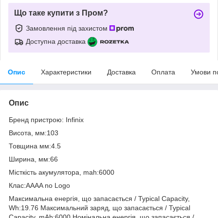
Що таке купити з Пром?
Замовлення під захистом
Доступна доставка
Опис
Характеристики
Доставка
Оплата
Умови п
Опис
Бренд пристрою: Infinix
Висота, мм:103
Товщина мм:4.5
Ширина, мм:66
Місткість акумулятора, mah:6000
Клас:AAAA no Logo
Максимальна енергія, що запасається / Typical Capacity,
Wh:19.76 Максимальний заряд, що запасається / Typical
Capacity, mAh:6000 Номінальна енергія, що запасається /