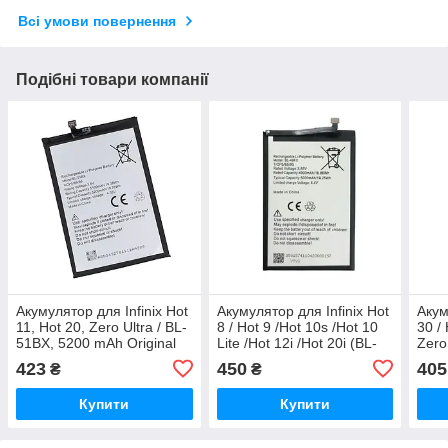
Всі умови повернення
Подібні товари компанії
Акумулятор для Infinix Hot
Акумулятор для Infinix Hot
Акум
11, Hot 20, Zero Ultra / BL-
8 / Hot 9 /Hot 10s /Hot 10
30 / 
51BX, 5200 mAh Original
Lite /Hot 12i /Hot 20i (BL-
Zero
PRC
49FX )ак 5000 mAh
500
423
450
405
₴
₴
Купити
Купити