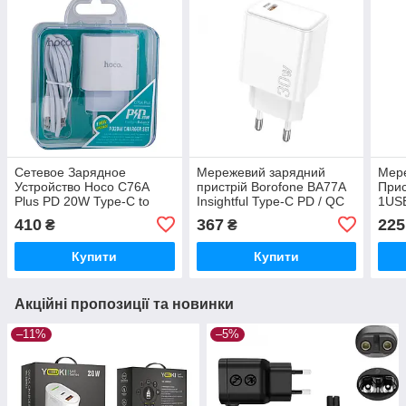
Сетевое Зарядное
Мережевий зарядний
Мер
Устройство Hoco C76A
пристрій Borofone BA77A
Прис
Plus PD 20W Type-C to
Insightful Type-C PD / QC
1US
Lightning 3A
30W, White
Type
410
367
225
₴
₴
Купити
Купити
Акційні пропозиції та новинки
–11%
–5%