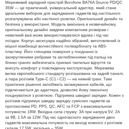
Мережевий зарядний пристрій Borofone BA76A Source PD/QC
35W — це практичний, універсальний адаптер, який стане
ідеальним вибором для заряджання гаджетів від настільного
розгалужувача або настінної розетки. Оригінальний дизайн та
безпека у використанні. Модель виконана в незвичайному,
оригінальному дизайні завдяки компактним розмірам і
невеликій вазі може використовуватися вдома і під час
поїздок. Корпус аксесуара надійно зібраний, виготовлений із
міцної комбінації вогнестійкого полікарбонату та ABS-
пластику. Його глянцева поверхня у поєднанні із
заокругленими ребрами та заглибленнями під пальці на
бічних гранях забезпечать приємні тактильні відчуття та
внесуть комфорт у повсякденну експлуатацію. Мережева
вилка європейського стандарту розташована на задній панелі,
а пара роз'ємів Type-C (C1 і C2) — на нижній грані. Таке
практичне рішення запобіжить заламування кабелів, що
підключаються до адаптера, дозволяє йому лаконічно
поєднуватися з розеткою. Підтримка швидкої зарядки. Кожен з
роз'ємів підтримує швидку зарядку сумісних гаджетів за
протоколами PD, PPS, QC, AFC та FCP з максимальною
потужністю 18W. Вихідна сила струму: 3А при напрузі 5V, 2А
за 9В, 1.5А за 12W. Під час одночасного заряджання двох
гаджетів максимальна потужність на виході кожного з роз'ємів
складе 17.5W, загальна – 35W.