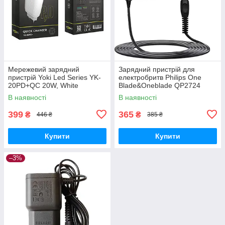
Мережевий зарядний
Зарядний пристрій для
пристрій Yoki Led Series YK-
електробритв Philips One
20PD+QC 20W, White
Blade&Oneblade QP2724
QP2834 QP1424 QP1924
В наявності
В наявності
QP4631 MG7950 MG7930 5V
399
365
₴
₴
446 ₴
385 ₴
Купити
Купити
–3%