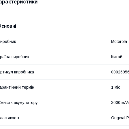
арактеристики
Основні
иробник
Motorola
раїна виробник
Китай
ртикул виробника
0002695
арантійний термін
1 міс
мність акумулятору
3000 мА/
лас якості
Original 