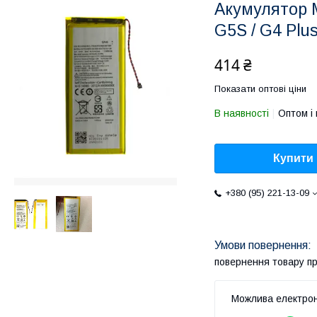
Акумулятор M
G5S / G4 Plu
414 ₴
Показати оптові ціни
В наявності
Оптом і 
Купити
+380 (95) 221-13-09
повернення товару п