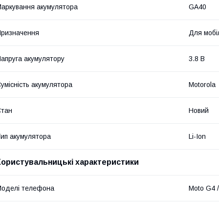
аркування акумулятора
GA40
ризначення
Для мобі
апруга акумулятору
3.8 В
умісність акумулятора
Motorola
Стан
Новий
ип акумулятора
Li-Ion
Користувальницькі характеристики
оделі телефона
Moto G4 /