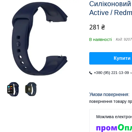
Силіконовий
Active / Redm
281 ₴
В наявності
Код:
9207
Купити
+380 (95) 221-13-09
повернення товару п