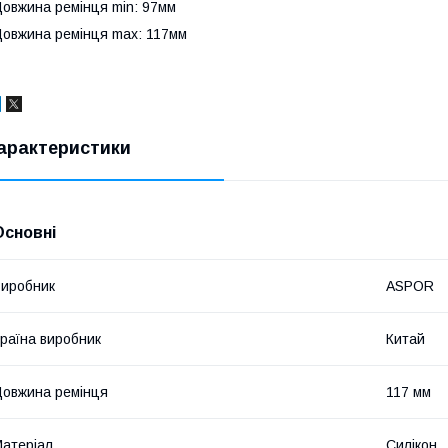
овжина ремінця min: 97мм
овжина ремінця max: 117мм
арактеристики
Основні
иробник
ASPOR
раїна виробник
Китай
овжина ремінця
117 мм
атеріал
Силікон