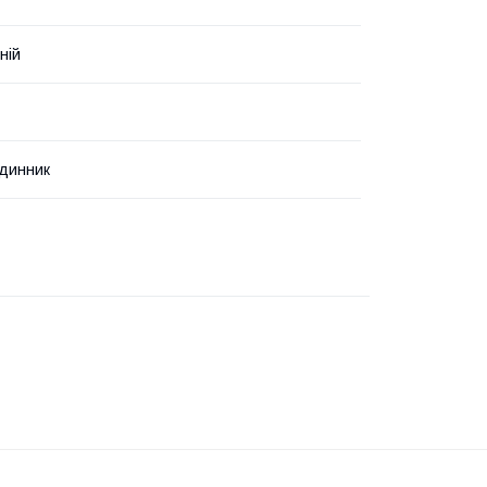
ній
динник