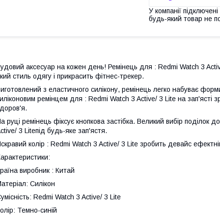
У компанії підключені
будь-який товар не п
удовий аксесуар на кожен день! Ремінець для : Redmi Watch 3 Acti
кий стиль одягу і прикрасить фітнес-трекер.
иготовлений з еластичного силікону, ремінець легко набуває форми
иліконовим ремінцем для : Redmi Watch 3 Active/ 3 Lite на зап'ясті 
доров'я.
а руці ремінець фіксує кнопкова застібка. Великий вибір поділок 
ctive/ 3 Liteпід будь-яке зап'ястя.
скравий колір : Redmi Watch 3 Active/ 3 Lite зробить девайс ефектн
арактеристики:
раїна виробник : Китай
атеріал: Силікон
умісність: Redmi Watch 3 Active/ 3 Lite
олір: Темно-синій