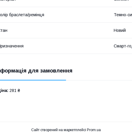
олір браслета/ремінця
Темно-си
Стан
Новий
ризначення
Смарт-го
нформація для замовлення
іна:
281 ₴
Сайт створений на маркетплейсі
Prom.ua