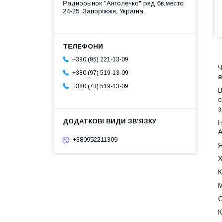
Радиорынок "Анголенко" ряд 6в,место
24-25, Запоріжжя, Україна
+380 (95) 221-13-09
Ч
+380 (97) 519-13-09
я
+380 (73) 519-13-09
В
с
з
Н
A
+380952211309
Я
Х
К
М
С
К