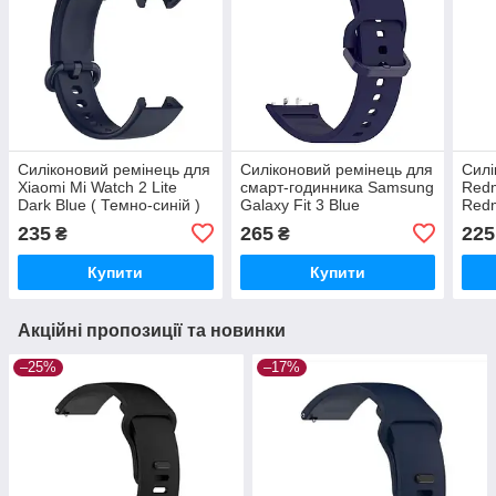
Силіконовий ремінець для
Силіконовий ремінець для
Силі
Xiaomi Mi Watch 2 Lite
смарт-годинника Samsung
Redm
Dark Blue ( Темно-синій )
Galaxy Fit 3 Blue
Redm
(Gre
235
265
225
₴
₴
Купити
Купити
Акційні пропозиції та новинки
–25%
–17%