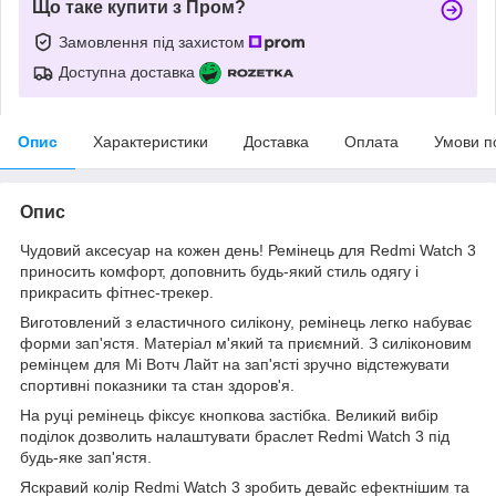
Що таке купити з Пром?
Замовлення під захистом
Доступна доставка
Опис
Характеристики
Доставка
Оплата
Умови п
Опис
Чудовий аксесуар на кожен день! Ремінець для Redmi Watch 3
приносить комфорт, доповнить будь-який стиль одягу і
прикрасить фітнес-трекер.
Виготовлений з еластичного силікону, ремінець легко набуває
форми зап'ястя. Матеріал м'який та приємний. З силіконовим
ремінцем для Мі Вотч Лайт на зап'ясті зручно відстежувати
спортивні показники та стан здоров'я.
На руці ремінець фіксує кнопкова застібка. Великий вибір
поділок дозволить налаштувати браслет Redmi Watch 3 під
будь-яке зап'ястя.
Яскравий колір Redmi Watch 3 зробить девайс ефектнішим та