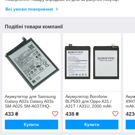
Всі умови повернення
Подібні товари компанії
Акумулятор для Samsung
Акумулятор Borofone
Акум
Galaxy A02s Galaxy A03s
BLP593 для Oppo A31 /
49HT
SM-A025 SM-A037/HQ-
A31T / A31U, 2000 mAh
mAh 
50SD/HQ-50S (5000 mAh)
Original PRC
433
438
423
₴
₴
Original PRC
Купити
Купити