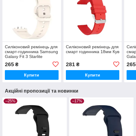
Силіконовий ремінець для
Силіконовий ремінець для
Силі
смарт-годинника Samsung
смарт годинника 18мм Кув
смар
Galaxy Fit 3 Starlite
Gala
265
281
265
₴
₴
Купити
Купити
Акційні пропозиції та новинки
–25%
–17%