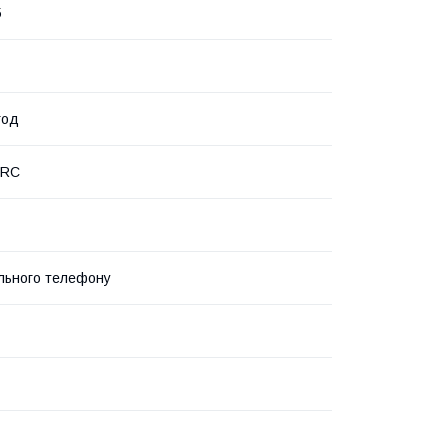
5
год
PRC
льного телефону