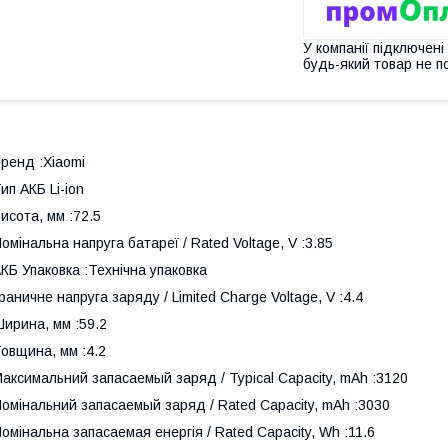
У компанії підключені
будь-який товар не п
ренд :Xiaomi
ип АКБ Li-ion
исота, мм :72.5
омінальна напруга батареї / Rated Voltage, V :3.85
КБ Упаковка :Технічна упаковка
раничне напруга заряду / Limited Charge Voltage, V :4.4
ирина, мм :59.2
овщина, мм :4.2
аксимальний запасаемый заряд / Typical Capacity, mAh :3120
омінальний запасаемый заряд / Rated Capacity, mAh :3030
омінальна запасаемая енергія / Rated Capacity, Wh :11.6