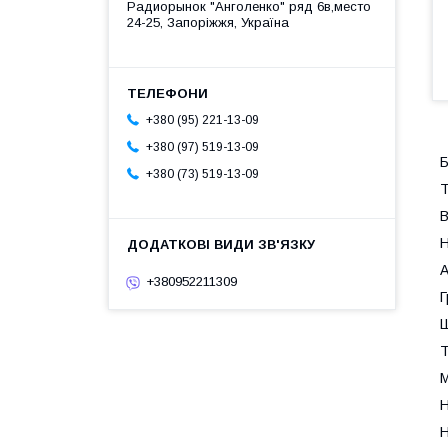
Радиорынок "Анголенко" ряд 6в,место
24-25, Запоріжжя, Україна
+380 (95) 221-13-09
+380 (97) 519-13-09
Б
+380 (73) 519-13-09
Т
В
Н
А
+380952211309
Г
Ш
Т
М
Н
Н