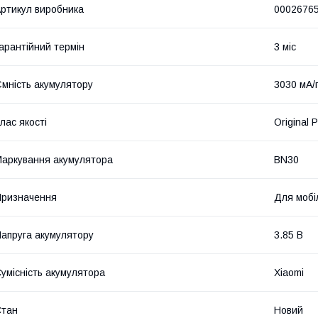
ртикул виробника
0002676
арантійний термін
3 міс
мність акумулятору
3030 мА/
лас якості
Original 
аркування акумулятора
BN30
ризначення
Для мобі
апруга акумулятору
3.85 В
умісність акумулятора
Xiaomi
Стан
Новий