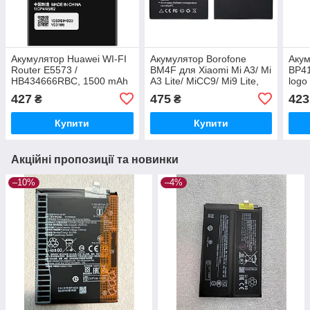
Акумулятор Huawei WI-FI
Акумулятор Borofone
Акум
Router E5573 /
BM4F для Xiaomi Mi A3/ Mi
BP41
HB434666RBC, 1500 mAh
A3 Lite/ MiCC9/ Mi9 Lite,
logo
Original PRC
4030 mAh
427
475
423
₴
₴
Купити
Купити
Акційні пропозиції та новинки
–10%
–4%