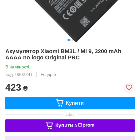
Акумулятор Xiaomi BM3L / Mi 9, 3200 mAh
АААА no logo Original PRC
В наявності
Код: 0802241
Роздріб
423
₴
Купити
або
Купити з