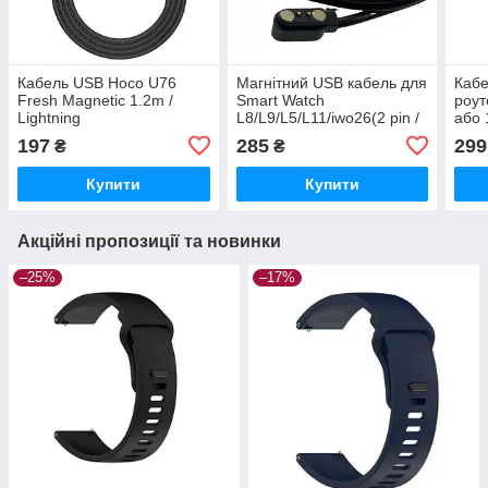
Кабель USB Hoco U76
Магнітний USB кабель для
Кабе
Fresh Magnetic 1.2m /
Smart Watch
роут
Lightning
L8/L9/L5/L11/iwo26(2 pin /
або 
4 mm) 1A 60см Чорний
з пе
197
285
299
₴
₴
Купити
Купити
Акційні пропозиції та новинки
–25%
–17%