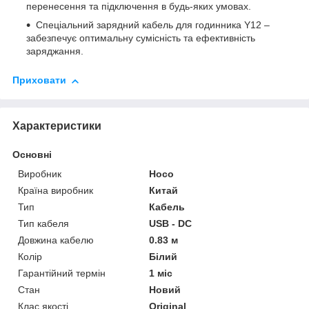
перенесення та підключення в будь-яких умовах.
Спеціальний зарядний кабель для годинника Y12 –
забезпечує оптимальну сумісність та ефективність
заряджання.
Приховати
Характеристики
Основні
Виробник
Hoco
Країна виробник
Китай
Тип
Кабель
Тип кабеля
USB - DC
Довжина кабелю
0.83 м
Колір
Білий
Гарантійний термін
1 міс
Стан
Новий
Клас якості
Original