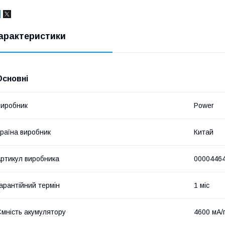
арактеристики
Основні
иробник
Power
раїна виробник
Китай
ртикул виробника
0000446
арантійний термін
1 міс
мність акумулятору
4600 мА/