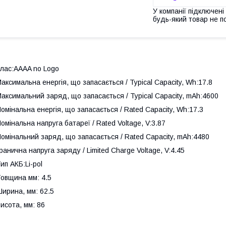
У компанії підключені
будь-який товар не п
лас:AAAA no Logo
аксимальна енергія, що запасається / Typical Capacity, Wh:17.8
аксимальний заряд, що запасається / Typical Capacity, mAh:4600
омінальна енергія, що запасається / Rated Capacity, Wh:17.3
омінальна напруга батареї / Rated Voltage, V:3.87
омінальний заряд, що запасається / Rated Capacity, mAh:4480
ранична напруга заряду / Limited Charge Voltage, V:4.45
ип АКБ:Li-pol
овщина мм: 4.5
ирина, мм: 62.5
исота, мм: 86