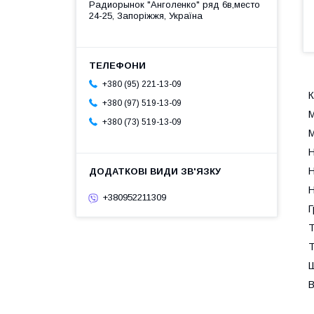
Радиорынок "Анголенко" ряд 6в,место
24-25, Запоріжжя, Україна
+380 (95) 221-13-09
К
+380 (97) 519-13-09
М
+380 (73) 519-13-09
М
Н
Н
Н
+380952211309
Г
Т
Т
Ш
В