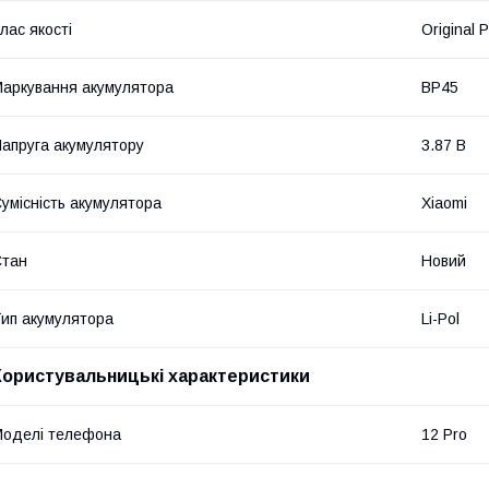
лас якості
Original 
аркування акумулятора
BP45
апруга акумулятору
3.87 В
умісність акумулятора
Xiaomi
Стан
Новий
ип акумулятора
Li-Pol
Користувальницькі характеристики
оделі телефона
12 Pro