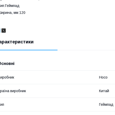
ип:Геймпад
ирина, мм:120
арактеристики
Основні
иробник
Hoco
раїна виробник
Китай
ип
Геймпад