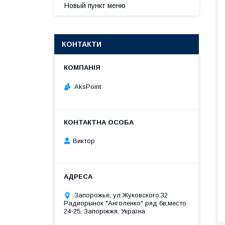
Новый пункт меню
КОНТАКТИ
AksPoint
Виктор
Запорожье, ул.Жуковского,32
Радиорынок "Анголенко" ряд 6в,место
24-25, Запоріжжя, Україна