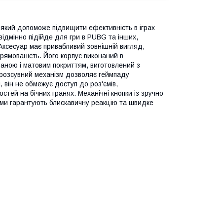
 який допоможе підвищити ефективність в іграх
ідмінно підійде для гри в PUBG та інших,
Аксесуар має привабливий зовнішній вигляд,
прямованість. Його корпус виконаний в
ваною і матовим покриттям, виготовлений з
й розсувний механізм дозволяє геймпаду
 він не обмежує доступ до роз'ємів,
тей на бічних гранях. Механічні кнопки із зручно
ми гарантують блискавичну реакцію та швидке