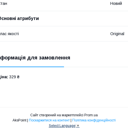
Стан
Новий
Основні атрибути
лас якості
Original
нформація для замовлення
іна:
329 ₴
Сайт створений на маркетплейсі
Prom.ua
AksPoint |
Поскаржитися на контент
|
Політика конфіденційності
Select Language
▼