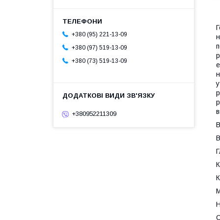
Г
+380 (95) 221-13-09
н
п
+380 (97) 519-13-09
р
+380 (73) 519-13-09
е
н
у
р
р
в
+380952211309
В
В
Г
К
К
М
Н
С