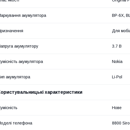
аркування акумулятора
BP-6X, B
ризначення
Для мобі
апруга акумулятору
3.7 В
умісність акумулятора
Nokia
ип акумулятора
Li-Pol
Користувальницькі характеристики
умісність
Нове
оделі телефона
8800 Siro