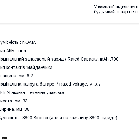
У компанії підключені
будь-який товар не п
умісність : NOKIA
ип АКБ Li-ion
омінальний запасаемый заряд / Rated Capacity, mAh :700
ип контактів :майданчики
овщина, мм :6.2
омінальна напруга батареї / Rated Voltage, V :3.7
КБ Упаковка :Технічна упаковка
исота, мм :33
ирина, мм :38
умісність : 8800 Sirocco (але й на звичайну 8800 підійде)