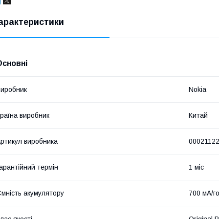
арактеристики
Основні
иробник
Nokia
раїна виробник
Китай
ртикул виробника
0002112
арантійний термін
1 міс
мність акумулятору
700 мА/г
лас якості
Original 