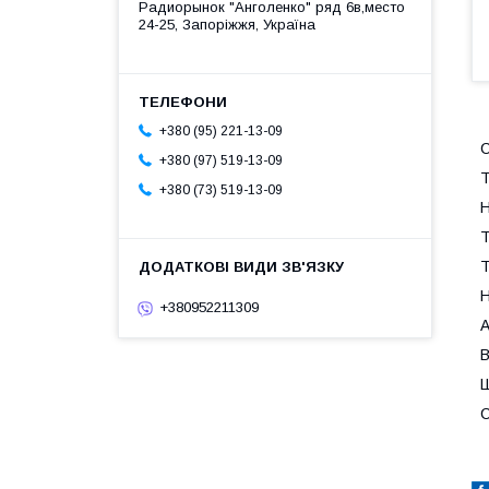
Радиорынок "Анголенко" ряд 6в,место
24-25, Запоріжжя, Україна
+380 (95) 221-13-09
С
+380 (97) 519-13-09
Т
+380 (73) 519-13-09
Н
Т
Т
Н
+380952211309
А
В
Ш
С