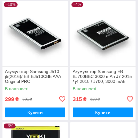
–10%
–4%
Акумулятор Samsung J510
Акумулятор Samsung EB-
j5(2016)/ EB-BJ510CBE AAA
BJ700BBC 3000 mAh J7 2015
Original PRC
/ j4 2018 / J700, 3000 mAh
Original PRC
В наявності
В наявності
299
315
₴
₴
331 ₴
329 ₴
Купити
Купити
–3%