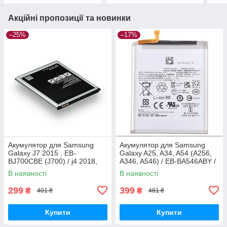
Акційні пропозиції та новинки
–25%
–17%
Акумулятор для Samsung
Акумулятор для Samsung
Galaxy J7 2015 , EB-
Galaxy A25, A34, A54 (A256,
BJ700CBE (J700) / j4 2018,
A346, A546) / EB-BA546ABY /
3000 mAh Original PRC
EB-BA256ABS, 5000 mAh
В наявності
В наявності
Original PRC
299
399
₴
₴
401 ₴
481 ₴
Купити
Купити