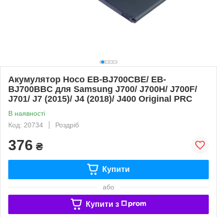
Акумулятор Hoco EB-BJ700CBE/ EB-
BJ700BBC для Samsung J700/ J700H/ J700F/
J701/ J7 (2015)/ J4 (2018)/ J400 Original PRC
В наявності
Код: 20734
Роздріб
376
₴
Купити
або
Купити з