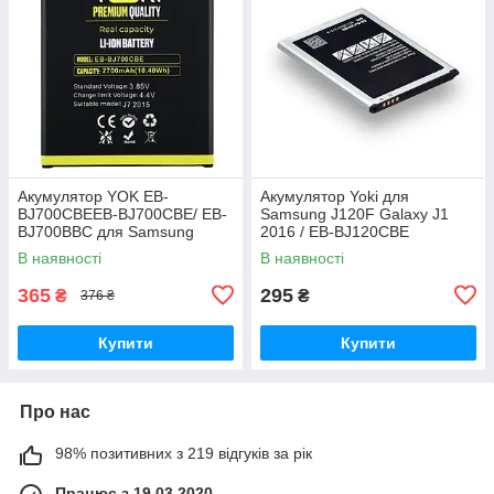
Акумулятор YOK EB-
Акумулятор Yoki для
BJ700CBEEB-BJ700CBE/ EB-
Samsung J120F Galaxy J1
BJ700BBC для Samsung
2016 / EB-BJ120CBE
J700/ J700H/ J700F/ J701/ J7
В наявності
В наявності
(2015)/ J4 (2018)/ J400
Original PRC
365
295
₴
₴
376 ₴
Купити
Купити
Про нас
98% позитивних з 219 відгуків за рік
Працює з 19.03.2020