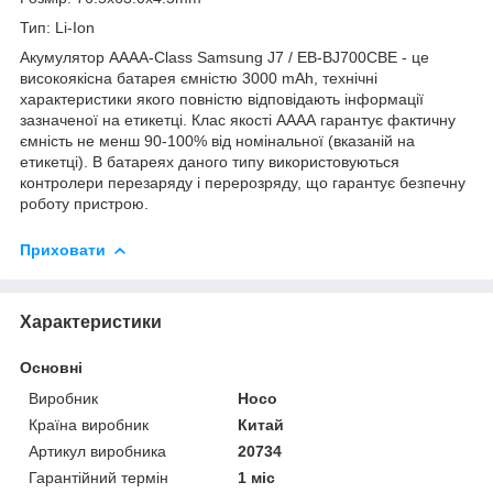
Тип: Li-Ion
Акумулятор AAAA-Class Samsung J7 / EB-BJ700CBE - це
високоякісна батарея ємністю 3000 mAh, технічні
характеристики якого повністю відповідають інформації
зазначеної на етикетці. Клас якості АААА гарантує фактичну
ємність не менш 90-100% від номінальної (вказаній на
етикетці). В батареях даного типу використовуються
контролери перезаряду і перерозряду, що гарантує безпечну
роботу пристрою.
Приховати
Характеристики
Основні
Виробник
Hoco
Країна виробник
Китай
Артикул виробника
20734
Гарантійний термін
1 міс