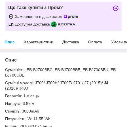
Що таке купити з Пром?
Замовлення під захистом
Доступна доставка
Опис
Характеристики
Доставка
Оплата
Умови п
Опис
Сумісність: EB-BJ700BBC, EB-BJ700BBE, EB-BJ700BBU, EB-
BJ700CBE
Сумісні моделі: J700/ J700H/ J700F/ J701/ J7 (2015)/ J4
(2018)/ J400
Гарантія: 1 місяць
Напруга: 3.85 V
Ємність: 3000mAh
Потужність, W: 11.55 Wh
Розмір: 76.5x63.0x4.5mm