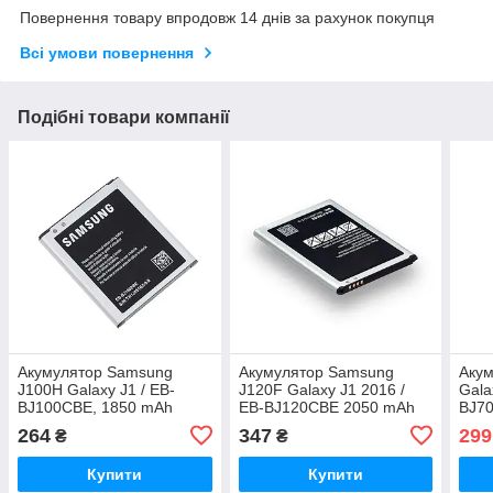
Повернення товару впродовж 14 днів за рахунок покупця
Всі умови повернення
Подібні товари компанії
Акумулятор Samsung
Акумулятор Samsung
Акум
J100H Galaxy J1 / EB-
J120F Galaxy J1 2016 /
Gala
BJ100CBE, 1850 mAh
EB-BJ120CBE 2050 mAh
BJ70
Original PRC
АААА Original PRC
3000
264
347
299
₴
₴
Купити
Купити