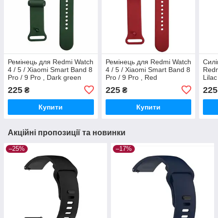
Ремінець для Redmi Watch
Ремінець для Redmi Watch
Силі
4 / 5 / Xiaomi Smart Band 8
4 / 5 / Xiaomi Smart Band 8
Redm
Pro / 9 Pro , Dark green
Pro / 9 Pro , Red
Lila
225
225
225
₴
₴
Купити
Купити
Акційні пропозиції та новинки
–25%
–17%