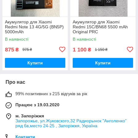
Акумулятор для Xiaomi
Акумулятор для Xiaomi
Redmi Note 13 4G/5G (BN5P)
Redmi 15C/BN68 5500 mAh
5000mAh
Original PRC
В наявності
В наявності
875
1 100
₴
₴
975 ₴
1 150 ₴
Купити
Купити
Про нас
99% позитивних з 215 відгуків за рік
Працює з 19.03.2020
м. Запоріжжя
Запорожье, ул.Жуковского,32 Радиорынок "Анголенко"
ряд 6в,место 24-25 , Запоріжжя, Україна
Контакти