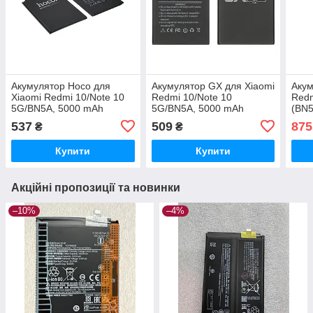
Акумулятор Hoco для
Акумулятор GX для Xiaomi
Акум
Xiaomi Redmi 10/Note 10
Redmi 10/Note 10
Redm
5G/BN5A, 5000 mAh
5G/BN5A, 5000 mAh
(BN
Original PRC
Original PRC
537
509
875
₴
₴
Купити
Купити
Акційні пропозиції та новинки
–10%
–4%