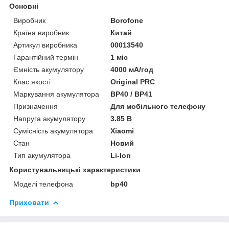
Основні
Виробник
Borofone
Країна виробник
Китай
Артикул виробника
00013540
Гарантійний термін
1 міс
Ємність акумулятору
4000 мА/год
Клас якості
Original PRC
Маркування акумулятора
BP40 / BP41
Призначення
Для мобільного телефону
Напруга акумулятору
3.85 В
Сумісність акумулятора
Xiaomi
Стан
Новий
Тип акумулятора
Li-Ion
Користувальницькі характеристики
Моделі телефона
bp40
Приховати