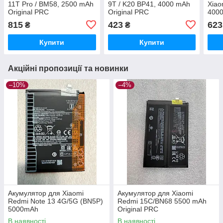
11T Pro / BM58, 2500 mAh
9T / K20 BP41, 4000 mAh
Xiao
Original PRC
Original PRC
4000
815
423
623
₴
₴
Купити
Купити
Акційні пропозиції та новинки
–10%
–4%
Акумулятор для Xiaomi
Акумулятор для Xiaomi
Redmi Note 13 4G/5G (BN5P)
Redmi 15C/BN68 5500 mAh
5000mAh
Original PRC
В наявності
В наявності