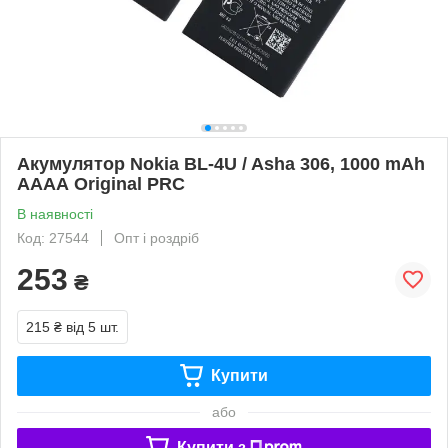
Акумулятор Nokia BL-4U / Asha 306, 1000 mAh
АААА Original PRC
В наявності
Код: 27544
Опт і роздріб
253
₴
215 ₴
від 5 шт.
Купити
або
Купити з