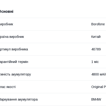
Основні
иробник
Borofone
раїна виробник
Китай
ртикул виробника
40789
арантійний термін
1 міс
мність акумулятору
4800 мА/
лас якості
Original 
аркування акумулятора
BM4W