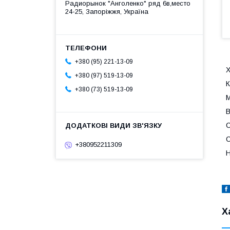
Радиорынок "Анголенко" ряд 6в,место
24-25, Запоріжжя, Україна
+380 (95) 221-13-09
Х
+380 (97) 519-13-09
К
+380 (73) 519-13-09
В
С
С
+380952211309
Н
Х