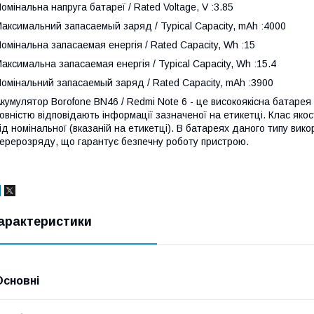
омінальна напруга батареї / Rated Voltage, V :3.85
аксимальний запасаемый заряд / Typical Capacity, mAh :4000
омінальна запасаемая енергія / Rated Capacity, Wh :15
аксимальна запасаемая енергія / Typical Capacity, Wh :15.4
омінальний запасаемый заряд / Rated Capacity, mAh :3900
кумулятор Borofone BN46 / Redmi Note 6 - це високоякісна батарея
овністю відповідають інформації зазначеної на етикетці. Клас яко
ід номінальної (вказаній на етикетці). В батареях даного типу ви
ерерозряду, що гарантує безпечну роботу пристрою.
арактеристики
Основні