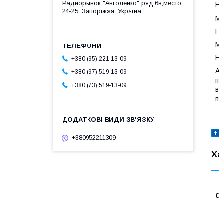
Радиорынок "Анголенко" ряд 6в,место
Н
24-25, Запоріжжя, Україна
М
Н
М
Н
+380 (95) 221-13-09
А
+380 (97) 519-13-09
п
+380 (73) 519-13-09
в
п
+380952211309
Х