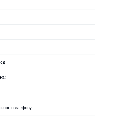
5
год
PRC
льного телефону