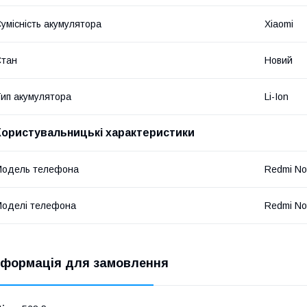
умісність акумулятора
Xiaomi
Стан
Новий
ип акумулятора
Li-Ion
Користувальницькі характеристики
Модель телефона
Redmi Not
оделі телефона
Redmi Not
нформація для замовлення