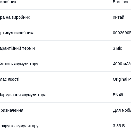
иробник
Borofone
раїна виробник
Китай
ртикул виробника
0002690
арантійний термін
3 міс
мність акумулятору
4000 мА/
лас якості
Original 
аркування акумулятора
BN46
ризначення
Для мобі
апруга акумулятору
3.85 В