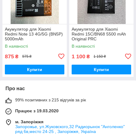
Акумулятор для Xiaomi
Акумулятор для Xiaomi
Redmi Note 13 4G/5G (BN5P)
Redmi 15C/BN68 5500 mAh
5000mAh
Original PRC
В наявності
В наявності
875
1 100
₴
₴
975 ₴
1 150 ₴
Купити
Купити
Про нас
99% позитивних з 215 відгуків за рік
Працює з 19.03.2020
м. Запоріжжя
Запорожье, ул.Жуковского,32 Радиорынок "Анголенко"
ряд 6в,место 24-25 , Запоріжжя, Україна