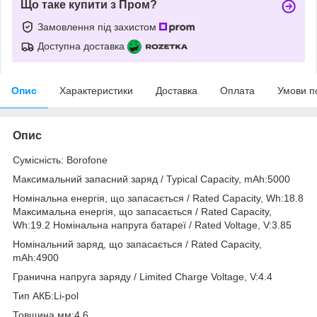
Що таке купити з Пром?
Замовлення під захистом
Доступна доставка
Опис
Характеристики
Доставка
Оплата
Умови п
Опис
Сумісність: Borofone
Максимальний запасний заряд / Typical Capacity, mAh:5000
Номінальна енергія, що запасається / Rated Capacity, Wh:18.8
Максимальна енергія, що запасається / Rated Capacity,
Wh:19.2 Номінальна напруга батареї / Rated Voltage, V:3.85
Номінальний заряд, що запасається / Rated Capacity,
mAh:4900
Гранична напруга заряду / Limited Charge Voltage, V:4.4
Тип АКБ:Li-pol
Товщина мм:4.6