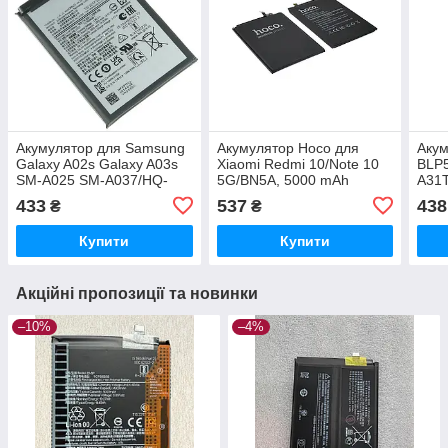
Акумулятор для Samsung
Акумулятор Hoco для
Акум
Galaxy A02s Galaxy A03s
Xiaomi Redmi 10/Note 10
BLP5
SM-A025 SM-A037/HQ-
5G/BN5A, 5000 mAh
A31T
50SD/HQ-50S (5000 mAh)
Original PRC
Orig
433
537
438
₴
₴
Original PRC
Купити
Купити
Акційні пропозиції та новинки
–10%
–4%