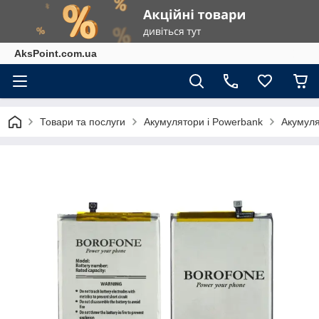
AksPoint.com.ua
Товари та послуги
Акумулятори і Powerbank
Акумуля