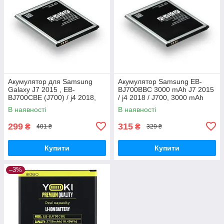
Акумулятор для Samsung
Акумулятор Samsung EB-
Galaxy J7 2015 , EB-
BJ700BBC 3000 mAh J7 2015
BJ700CBE (J700) / j4 2018,
/ j4 2018 / J700, 3000 mAh
3000 mAh Original PRC
Original PRC
В наявності
В наявності
299
315
₴
₴
401 ₴
329 ₴
Купити
Купити
–3%