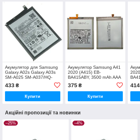
Акумулятор для Samsung
Акумулятор Samsung A41
Акум
Galaxy A02s Galaxy A03s
2020 (A415) EB-
2020
SM-A025 SM-A037/HQ-
BA415ABY, 3500 mAh AAA
BA41
50SD/HQ-50S (5000 mAh)
Original PRC
Orig
433
375
414
₴
₴
Original PRC
Купити
Купити
Акційні пропозиції та новинки
–25%
–4%