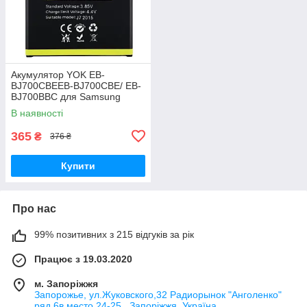
Акумулятор YOK EB-
BJ700CBEEB-BJ700CBE/ EB-
BJ700BBC для Samsung
J700/ J700H/ J700F/ J701/ J7
В наявності
(2015)/ J4 (2018)/ J400
Original PRC
365
₴
376 ₴
Купити
Про нас
99% позитивних з 215 відгуків за рік
Працює з 19.03.2020
м. Запоріжжя
Запорожье, ул.Жуковского,32 Радиорынок "Анголенко"
ряд 6в,место 24-25 , Запоріжжя, Україна